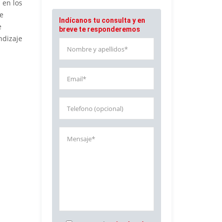
 en los
 e
Indícanos tu consulta y en
e
breve te responderemos
ndizaje