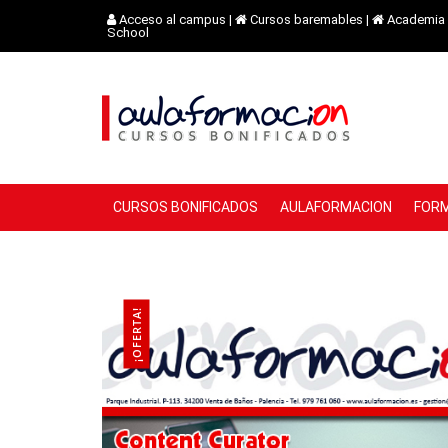
Acceso al campus
|
Cursos baremables
|
Academia 
School
CURSOS BONIFICADOS
AULAFORMACION
FORM
¡OFERTA!