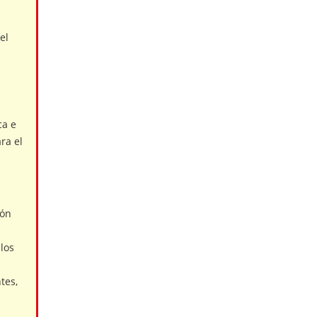
el
ca e
ra el
ión
 los
tes,