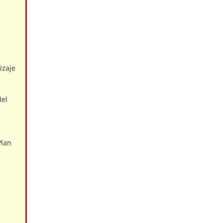
izaje
del
Plan