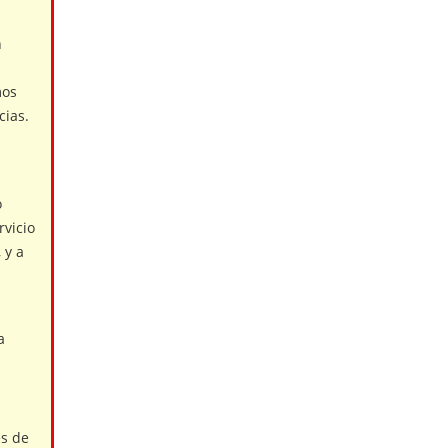
n
mos
cias.
o
rvicio
 y a
a
es de