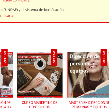
rmacion-bonificada/
o (FUNDAE) y el sistema de bonificación
ificarte
L DEL CONTENT CURATOR
tificación y necesidad
¡OFERTA!
¡OFERTA!
¡OFERTA!
media
tenidos digitales
ocimiento
sistemas abiertos
nto como proceso
nización
IÓN DE
CURSO MARKETING DE
MASTER EN DIRECCIÓN D
 4.0 Y
CONTENIDOS
PERSONAS Y EQUIPOS
as búsquedas en Internet