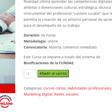
finalidad última aprender las competencias digitales
ámbitos o dimensiones cultural, estratégica, técnica
instrumental del profesional “content curator” que l
permita la creación de un entorno personal de apre
para el desempeño de su trabajo.
Duración
: 60 horas
Metodología
: online
Convocatoria
: Abierta, comienzo inmediato
Este Curso se imparte a través del sistema de
Bonificaciones de la FUNDAE
.
Curso
Añadir al carrito
Content
Curator
Categorías:
cursos cortos
,
Habilidades profesionales
,
cantidad
Marketing Digital
,
Redes sociales