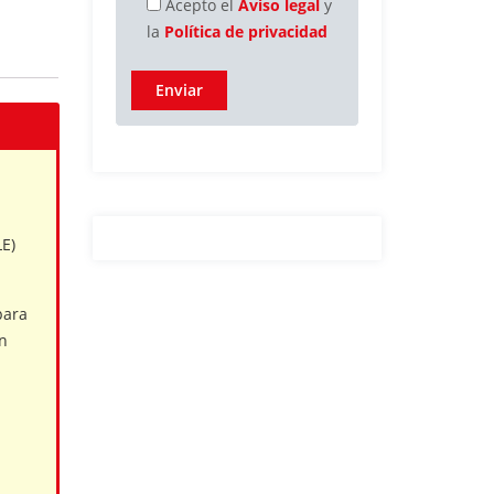
Acepto el
Aviso legal
y
la
Política de privacidad
LE)
para
n