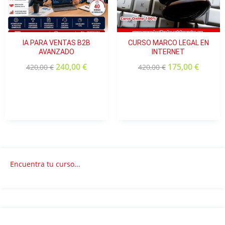
Plan de BI y hoja de ruta de implantación.
IA PARA VENTAS B2B
CURSO MARCO LEGAL EN
AVANZADO
INTERNET
240,00
€
175,00
€
420,00
€
420,00
€
Encuentra tu curso...