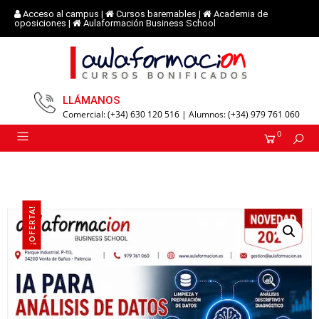
Acceso al campus
|
Cursos baremables
|
Academia de
oposiciones
|
Aulaformación Business School
LLÁMANOS
Comercial: (+34) 630 120 516 | Alumnos: (+34) 979 761 060
0
¡OFERTA!