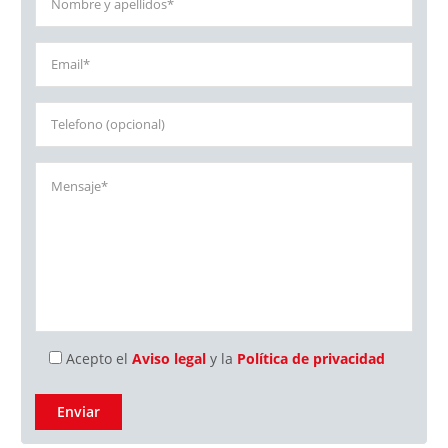
Unidad 9. Gestión del tiempo
Unidad 10. Gestión de proyecto, valores y de la cultura
empresarial
Módulo 5. Negociación: estrategias y técnicas para la
negociación comercial
Módulo 6. Inteligencia emocional: la gestión de emociones
2. AREA INDUSTRIA 4.0
Unidad 1. Transformación digital de las empresas
Unidad 2. Industria 4.0 Plantas de producción: fabricando
el futuro
Unidad 3. Sistemas de información gerencial: Business
Intelligence y Big Data
Acepto el
Aviso legal
y la
Política de privacidad
Unidad 4. Tecnologías 4.0: Interconectividad e Internet de
las Cosas (IoT); Robótica; Machine Learning e Inteligencia
artificial
Unidad 5. Lean Digital Industria 4.0: Lean Manufacturing e