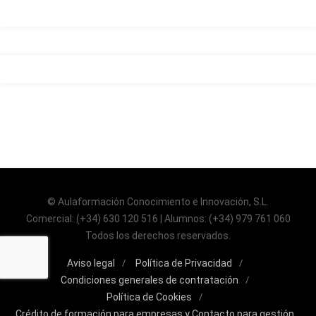
Industria 4.0
3. AREA DE LOGISTICA Y OPERACIONES
Módulo I. Gestión de las Operaciones
Unidad 1. Fundamentos de la gestión de operaciones
Unidad 2. Planificación de la producción y operaciones
Unidad 3. Gestión de los procesos y desarrollo de las
operaciones
Unidad 4. Simulación de procesos productivos
Módulo II. Gestión de la Logística
© Aulaformación Conocimiento e Innovación, S.L.
Unidad 1. Fundamentos de logística
Comercial: (+34) 630 120 516 | Alumnos: (+34) 979 761 060
Unidad 2. Gestión Logística
Todos los derechos reservados.
Unidad 3. Tecnologías de la información aplicadas a la
logística
Aviso legal
Política de Privacidad
Condiciones generales de contratación
Módulo III. Competencias transversales aplicadas a las
Política de Cookies
Operaciones y Logística
Crédito de formación para empresas y Contacto para gestión