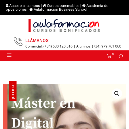
Acceso al campus
|
Cursos baremables
|
Academia de
oposiciones
|
Aulaformación Business School
LLÁMANOS
Comercial: (+34) 630 120 516 | Alumnos: (+34) 979 761 060
0
¡OFERTA!