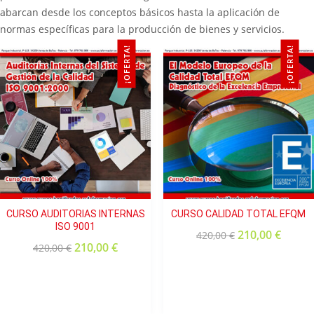
abarcan desde los conceptos básicos hasta la aplicación de
normas específicas para la producción de bienes y servicios.
¡OFERTA!
¡OFERTA!
CURSO AUDITORIAS INTERNAS
CURSO CALIDAD TOTAL EFQM
ISO 9001
210,00
€
420,00
€
210,00
€
420,00
€