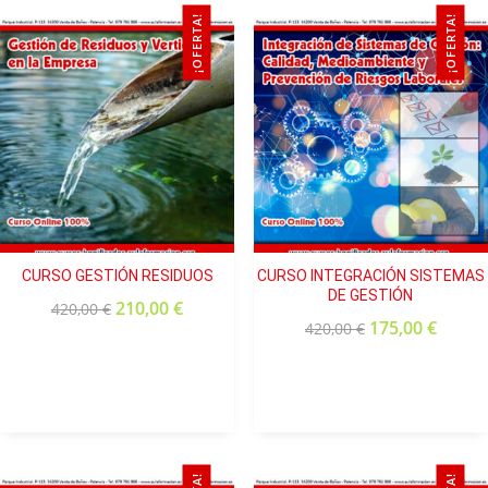
¡OFERTA!
¡OFERTA!
CURSO GESTIÓN RESIDUOS
CURSO INTEGRACIÓN SISTEMAS
DE GESTIÓN
210,00
€
420,00
€
175,00
€
420,00
€