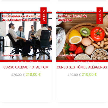
¡OFERTA!
¡OFERTA!
CURSO CALIDAD TOTAL TQM
CURSO GESTIÓN DE ALÉRGENOS
210,00
€
210,00
€
420,00
€
420,00
€