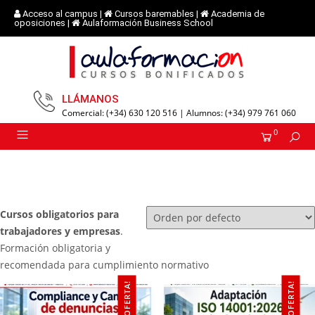
Acceso al campus
|
Cursos baremables
|
Academia de
oposiciones
|
Aulaformación Business School
LLÁMANOS
Comercial: (+34) 630 120 516 | Alumnos: (+34) 979 761 060
0
Cursos obligatorios para
trabajadores y empresas
.
Formación obligatoria y
recomendada para cumplimiento normativo
¡OFERTA!
¡OFERTA!