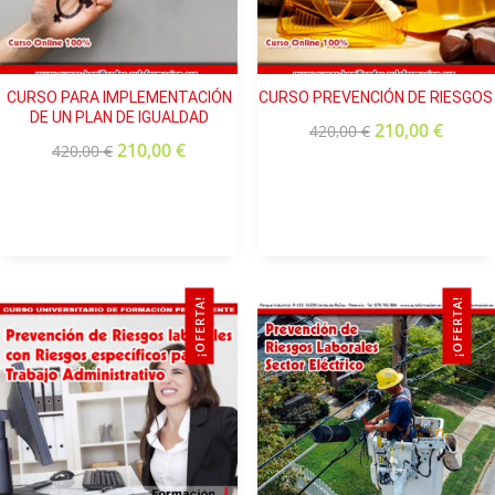
CURSO PARA IMPLEMENTACIÓN
CURSO PREVENCIÓN DE RIESGOS
DE UN PLAN DE IGUALDAD
210,00
€
420,00
€
210,00
€
420,00
€
¡OFERTA!
¡OFERTA!