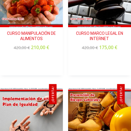
CURSO MANIPULACIÓN DE
CURSO MARCO LEGAL EN
ALIMENTOS
INTERNET
210,00
€
175,00
€
420,00
€
420,00
€
¡OFERTA!
¡OFERTA!