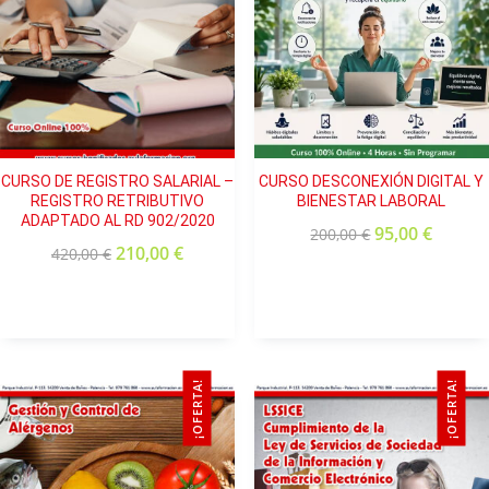
CURSO DE REGISTRO SALARIAL –
CURSO DESCONEXIÓN DIGITAL Y
REGISTRO RETRIBUTIVO
BIENESTAR LABORAL
ADAPTADO AL RD 902/2020
95,00
€
200,00
€
210,00
€
420,00
€
¡OFERTA!
¡OFERTA!