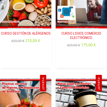
CURSO GESTIÓN DE ALÉRGENOS
CURSO LSSICE COMERCIO
ELECTRÓNICO
210,00
€
420,00
€
175,00
€
420,00
€
¡OFERTA!
¡OFERTA!