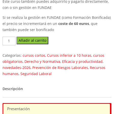
Este curso también puedes adquirirlo y pagarlo directamente,
con o sin gestión en FUNDAE
Si se realiza la gestión en FUNDAE (como Formación Bonificada)
el precio se incrementará en un
coste de 60 euros
, que
también puede ser bonificado
Canal
Añadir al carrito
de
denuncias
Categorías:
cursos cortos
,
Cursos inferior a 10 horas
,
cursos
para
obligatorios
,
Derecho y Normativa
,
Eficacia y productividad
,
empresas:
novedades-2026
,
Prevención de Riesgos Laborales
,
Recursos
curso
humanos
,
Seguridad Laboral
online
de
Compliance
Descripción
y
cumplimiento
normativo
Presentación
cantidad