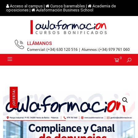
Acceso al campus
|
Cursos baremables
|
Academia de
oposiciones
|
Aulaformación Business School
LLÁMANOS
Comercial: (+34) 630 120 516 | Alumnos: (+34) 979 761 060
0
¡OFERTA!