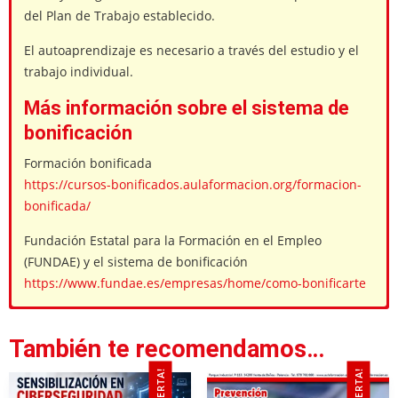
del Plan de Trabajo establecido.
El autoaprendizaje es necesario a través del estudio y el
trabajo individual.
Más información sobre el sistema de
bonificación
Formación bonificada
https://cursos-bonificados.aulaformacion.org/formacion-
bonificada/
Fundación Estatal para la Formación en el Empleo
(FUNDAE) y el sistema de bonificación
https://www.fundae.es/empresas/home/como-bonificarte
Unidad 1. Fundamentos del compliance
¿Qué empresas están obligadas a tener canal de
empresarial
denuncias?
También te recomendamos…
• Qué es el compliance empresarial.
¡OFERTA!
¡OFERTA!
¿Es obligatorio formar a los trabajadores sobre el
• Cultura de cumplimiento y ética organizativa.