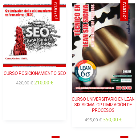
¡OFERTA!
¡OFERTA!
CURSO POSICIONAMIENTO SEO
210,00
€
420,00
€
CURSO UNIVERSITARIO EN LEAN
SIX SIGMA: OPTIMIZACIÓN DE
PROCESOS
350,00
€
495,00
€