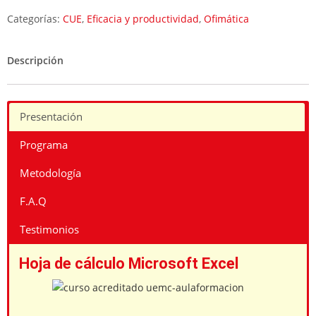
Bonificado
Categorías:
CUE
,
Eficacia y productividad
,
Ofimática
cantidad
Descripción
Presentación
Programa
Metodología
F.A.Q
Testimonios
Hoja de cálculo Microsoft Excel