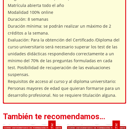
Matrícula abierta todo el año
Modalidad 100% online
Duración: 8 semanas
Duración mínima: se podrán realizar un máximo de 2
créditos a la semana.
Evaluación: Para la obtención del Certificado /Diploma del
curso universitario será necesario superar los test de las
unidades didácticas respondiendo correctamente a un
mínimo del 70% de las preguntas formuladas en cada
test. Posibilidad de recuperación de las evaluaciones
suspensas.
Requisitos de acceso al curso y al diploma universitario:
Personas mayores de edad que quieran formarse para un
desarrollo profesional. No se requiere titulación alguna.
curso excel bonificado: Hoja de cálculo
Metodología
No es necesario contar con una titulación universitaria
oficial
(grado, diplomatura o equivalente) para acceder a este
Microsoft Excel
También te recomendamos…
El curso Excel bonificado se imparte en la
modalidad a
curso.
¿Qué aprenderé en el Curso de Excel Bonificado?
distancia
bajo metodología de aprendizaje
E-Learning
. La
Unidad 1. Excel- Nivel avanzado