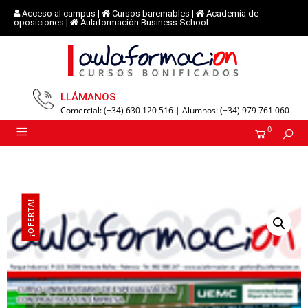
Acceso al campus
|
Cursos baremables
|
Academia de
oposiciones
|
Aulaformación Business School
LLÁMANOS
Comercial: (+34) 630 120 516 | Alumnos: (+34) 979 761 060
0
¡OFERTA!