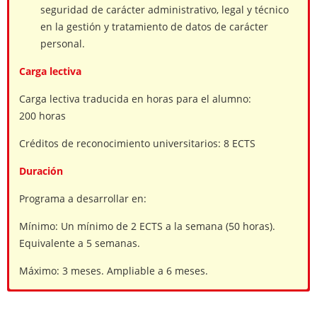
seguridad de carácter administrativo, legal y técnico
en la gestión y tratamiento de datos de carácter
personal.
Carga lectiva
Carga lectiva traducida en horas para el alumno:
200 horas
Créditos de reconocimiento universitarios: 8 ECTS
Duración
Programa a desarrollar en:
Mínimo: Un mínimo de 2 ECTS a la semana (50 horas).
Equivalente a 5 semanas.
Máximo: 3 meses. Ampliable a 6 meses.
Programa del curso en Gestión
No es necesario contar con una titulación universitaria
oficial
para acceder a este curso.