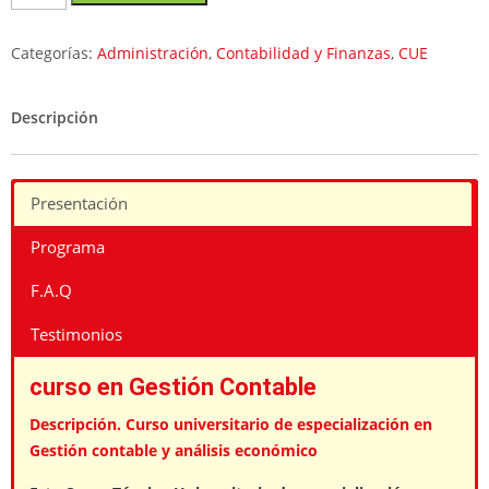
universitario
en
Categorías:
Administración
,
Contabilidad y Finanzas
,
CUE
Gestión
contable
y
Descripción
análisis
económico
cantidad
Presentación
Programa
F.A.Q
Testimonios
curso en Gestión Contable
Descripción. Curso universitario de especialización en
Gestión contable y análisis económico