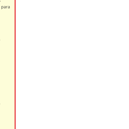
s para
.
.