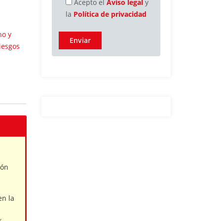
Acepto el
Aviso legal
y
la
Política de privacidad
ho y
iesgos
ión
en la