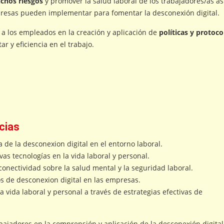
chos riesgos
y promover la salud laboral de los trabajadores/as as
presas pueden implementar para fomentar la desconexión digital.
 a los empleados en la creación y aplicación de
políticas y protoco
ar y eficiencia en el trabajo.
cias
 de la desconexion digital en el entorno laboral.
vas tecnologías en la vida laboral y personal.
rconectividad sobre la salud mental y la seguridad laboral.
los de desconexion digital en las empresas.
a vida laboral y personal a través de estrategias efectivas de
abajadores en la comprensión y aplicación de la desconexión digital