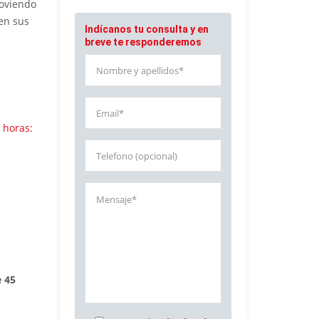
moviendo
en sus
Indícanos tu consulta y en
breve te responderemos
 horas:
e 45