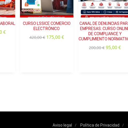
resas
rabajo y trabajo híbrido?
LABORAL
CURSO LSSICE COMERCIO
CANAL DE DENUNCIAS PA
es
ELECTRÓNICO
EMPRESAS: CURSO ONLIN
00
€
DE COMPLIANCE Y
175,00
€
420,00
€
CUMPLIMIENTO NORMATI
Internet y las Nuevas Tecnologías: Hiperconectividad
95,00
€
200,00
€
ión y comunicación (TIC):
l a las empresas?
digital: estudios y datos
boral.
les al trabajo diario?
tante a información y herramientas de trabajo.
 relación con la desconexion Digital
cia
Aviso legal
Política de Privacidad