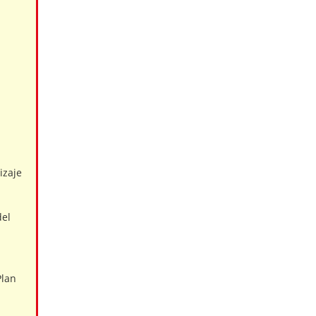
izaje
del
Plan