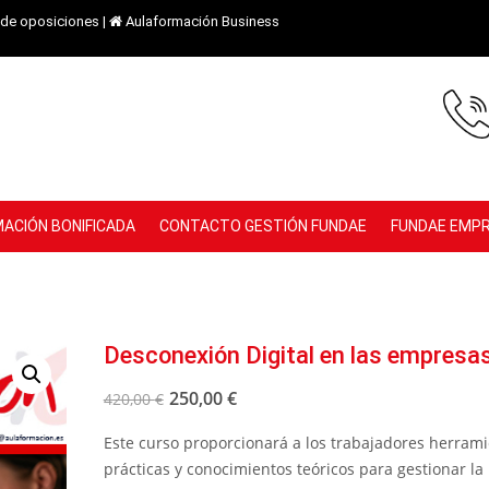
de oposiciones
|
Aulaformación Business
ACIÓN BONIFICADA
CONTACTO GESTIÓN FUNDAE
FUNDAE EMP
Desconexión Digital en las empresa
250,00
€
420,00
€
Este curso proporcionará a los trabajadores herram
prácticas y conocimientos teóricos para gestionar la