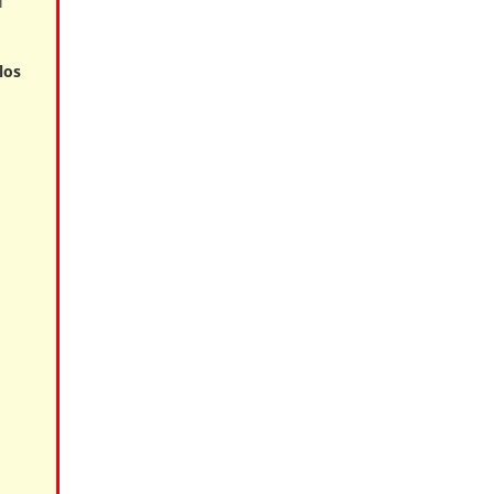
í
los
,