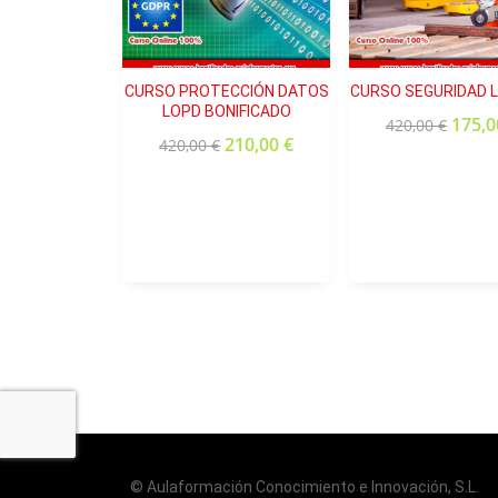
Contenido de la Ley
Implementación Práctica en las Emp
¿El curso incluye buenas prácticas para telet
Beneficios y Retos
CURSO PROTECCIÓN DATOS
CURSO SEGURIDAD 
Recomendaciones prácticas general
LOPD BONIFICADO
175,
¿Es necesario tener conocimientos previos?
420,00
€
Importancia de la autoevaluación
210,00
€
420,00
€
Unidad 2: Contexto del Problema Originado por 
¿El curso es bonificable mediante FUNDAE?
Evolución de las tecnologías de la informac
Breve historia y desarrollo.
¿Qué beneficios aporta la desconexión digita
La hiperconectividad o hiperconexión 
Penetración de Internet en la vida la
¿El curso incluye estrategias prácticas aplicab
Impacto de la hiperconectividad:
Efectos sobre la productividad.
Problemas derivados del acceso cons
La Ley 21/2021 del Trabajo a Distancia y su
Ley del Trabajo a Distancia
Definiciones y Ámbito de Aplicación
Condiciones para el Trabajo a Distan
© Aulaformación Conocimiento e Innovación, S.L.