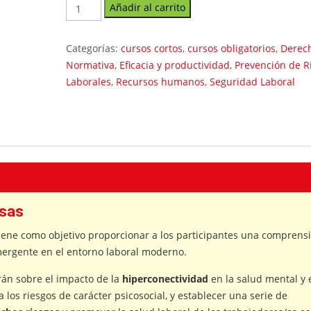
Desconexión
Añadir al carrito
Digital
en
Categorías:
cursos cortos
,
cursos obligatorios
,
Derec
las
Normativa
,
Eficacia y productividad
,
Prevención de R
empresas
Laborales
,
Recursos humanos
,
Seguridad Laboral
cantidad
esas
tiene como objetivo proporcionar a los participantes una comprens
emergente en el entorno laboral moderno.
rán sobre el impacto de la
hiperconectividad
en la salud mental y 
 los riesgos de carácter psicosocial, y establecer una serie de