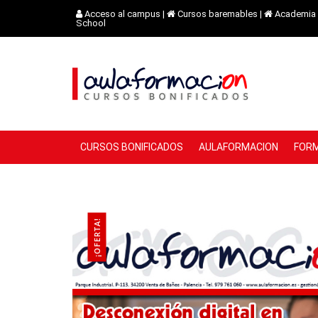
Acceso al campus
|
Cursos baremables
|
Academia 
School
CURSOS BONIFICADOS
AULAFORMACION
FORM
¡OFERTA!