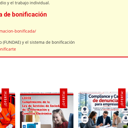
io y el trabajo individual.
 de bonificación
rmacion-bonificada/
o (FUNDAE) y el sistema de bonificación
ificarte
as?
 digital?
oderno.
¡OFERTA!
¡OFERTA!
¡OFERTA!
ses.
mplementan políticas de desconexión.
ña
ca 3/2018 de Protección de Datos Personales y garantía de los de
l en la empresa?