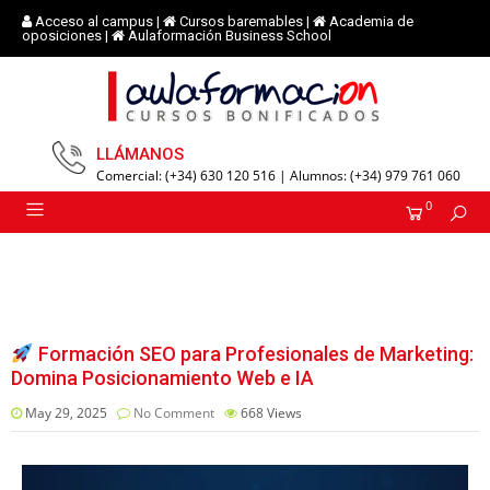
Acceso al campus
|
Cursos baremables
|
Academia de
oposiciones
|
Aulaformación Business School
LLÁMANOS
Comercial: (+34) 630 120 516 | Alumnos: (+34) 979 761 060
0
Formación SEO para Profesionales de Marketing:
Domina Posicionamiento Web e IA
May 29, 2025
No Comment
668
Views