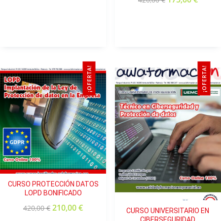
¡OFERTA!
¡OFERTA!
CURSO PROTECCIÓN DATOS
LOPD BONIFICADO
210,00
€
420,00
€
CURSO UNIVERSITARIO EN
CIBERSEGURIDAD