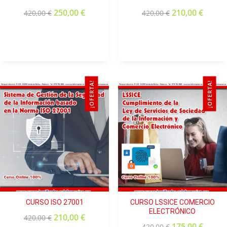
250,00
€
210,00
€
420,00
€
420,00
€
¡OFERTA!
¡OFERTA!
CURSO ISO 27001
CURSO LSSICE COMERCIO
ELECTRÓNICO
210,00
€
420,00
€
175,00
€
420,00
€