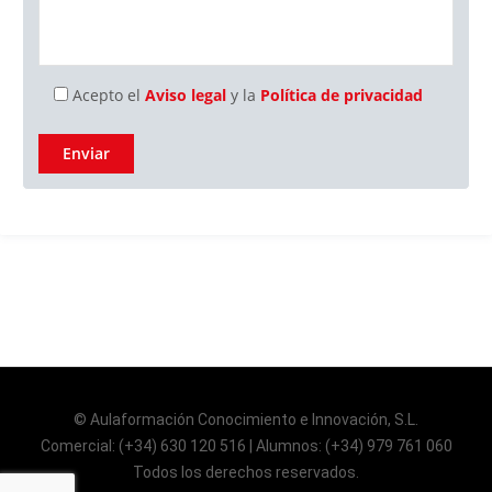
Acepto el
Aviso legal
y la
Política de privacidad
© Aulaformación Conocimiento e Innovación, S.L.
Comercial: (+34) 630 120 516 | Alumnos: (+34) 979 761 060
Todos los derechos reservados.