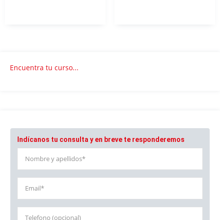
3.8. Herramientas de adecuación a las distintas
formas de comunicación
3.9. Necesidades de la comunicación
3.10. Herramientas para la comunicación
3.11. Importancia de la comunicación ascendente
3.12. Comunicación en grupos
Encuentra tu curso...
3.13. Comunicación organizacional
3.14. Romper paradigmas en pro del cambio
3.15. En beneficio de las relaciones humanas
3.16. Necesidades humanas de retroalimentación
3.17. Ofrecer sugerencias constructivas
3.18. Taller de trabajo: la comunicación
Indícanos tu consulta y en breve te responderemos
interpersonal
Tema 4. Formación de Equipos de Trabajo
4.1. La actividad en ‘equipo’
4.2. Tipos de equipos
4.3. Ventajas principales del trabajo en equipo
4.4. Requisitos para crear equipos o para