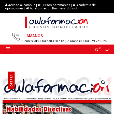
Acceso al campus
|
Cursos baremables
|
Academia de
oposiciones
|
Aulaformación Business School
LLÁMANOS
Comercial: (+34) 630 120 516 | Alumnos: (+34) 979 761 060
0
¡OFERTA!