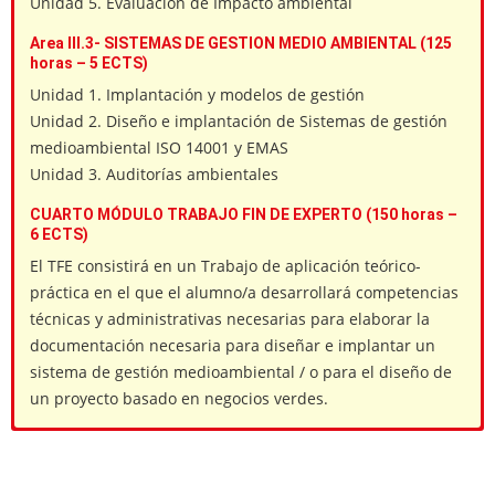
Unidad 5. Evaluación de Impacto ambiental
Area III.3- SISTEMAS DE GESTION MEDIO AMBIENTAL (125
horas – 5 ECTS)
Unidad 1. Implantación y modelos de gestión
Unidad 2. Diseño e implantación de Sistemas de gestión
medioambiental ISO 14001 y EMAS
Unidad 3. Auditorías ambientales
CUARTO MÓDULO TRABAJO FIN DE EXPERTO (150 horas –
6 ECTS)
El TFE consistirá en un Trabajo de aplicación teórico-
práctica en el que el alumno/a desarrollará competencias
técnicas y administrativas necesarias para elaborar la
documentación necesaria para diseñar e implantar un
sistema de gestión medioambiental / o para el diseño de
un proyecto basado en negocios verdes.
Sergio
¿Qué aprenderé en el Experto Universitario en