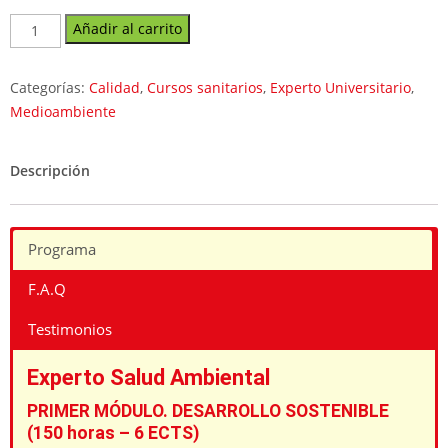
Experto
Añadir al carrito
Universitario
en
Categorías:
Calidad
,
Cursos sanitarios
,
Experto Universitario
,
Gestión,
Medioambiente
Calidad
y
Salud
Descripción
Medioambiental
cantidad
Programa
F.A.Q
Testimonios
Experto Salud Ambiental
PRIMER MÓDULO. DESARROLLO SOSTENIBLE
(150 horas – 6 ECTS)