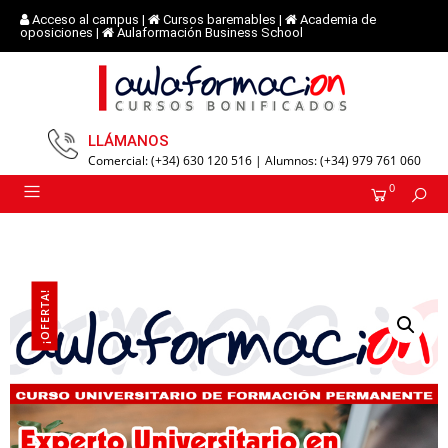
Acceso al campus
|
Cursos baremables
|
Academia de
oposiciones
|
Aulaformación Business School
LLÁMANOS
Comercial: (+34) 630 120 516 | Alumnos: (+34) 979 761 060
0
¡OFERTA!