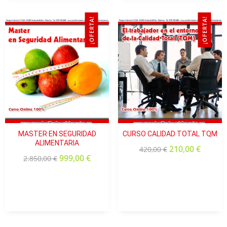
¡OFERTA!
¡OFERTA!
María Ángela
Valoración:
★★★★★ (5.0)
“Curso muy completo. Plataforma muy dinámica.
Atención excelente.”
MASTER EN SEGURIDAD
CURSO CALIDAD TOTAL TQM
Elisabeth
ALIMENTARIA
210,00
€
420,00
€
999,00
€
2.850,00
€
Valoración:
★★★★★ (5.0)
“Contenido y profesorado estupendos. Muy satisfecha
con los tutores.”